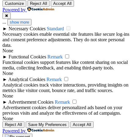
beste casino zonder cruks
Customize
Reject All
Accept All
non gamstop casinos
Powered by
legalne kasyno online
✖
beste online casino zonder cruks
...
non gamstop casinos
show more
►
Necessary Cookies
Standard
non gamstop casinos
online casinos
Necessary cookies enable essential site features like secure log-ins
non gamstop casinos
and consent preference adjustments. They do not store personal
non gamstop casino
data.
beste online casino nederland
None
non gamstop casinos
►
Functional Cookies
Remark
best betting sites
Functional cookies support features like content sharing on social
καινουργια online casino
non gamstop casinos
media, collecting feedback, and enabling third-party tools.
None
bitcoin casinos
online sportfogadás
►
Analytical Cookies
Remark
non gamstop casinos
Analytical cookies track visitor interactions, providing insights on
non gamstop casino
metrics like visitor count, bounce rate, and traffic sources.
τα καλυτερα ξενα online casino
non gamstop casinos
None
►
Advertisement Cookies
Remark
non gamstop casino
Advertisement cookies deliver personalized ads based on your
live casino
non GamStop sites
previous visits and analyze the effectiveness of ad campaigns.
None
non gamstop casino
külföldi online kaszinó
Reject All
Save My Preferences
Accept All
online casinos not on GamStop
Powered by
non gamstop casino