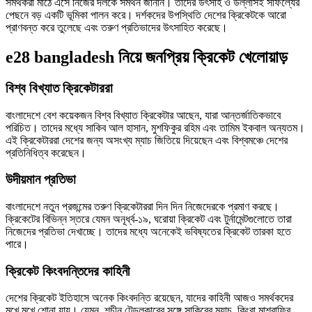
সমর্থকরা মাঠে এসে নিজের দলকে সমর্থন জানান। তাদের উৎসাহ ও উল্লাসই সাফল্যের
পেছনে বড় একটি ভূমিকা পালন করে। দর্শকদের উপস্থিতি দেশের ক্রিকেটকে আরো
প্রাণবন্ত করে তুলেছে এবং তরুণ প্রতিভাদের উৎসাহিত করেছে।
e28 bangladesh নিয়ে জনপ্রিয় ক্রিকেট খেলোয়াড়
বিশ্ব বিখ্যাত ক্রিকেটাররা
বাংলাদেশে বেশ কয়েকজন বিশ্ব বিখ্যাত ক্রিকেটার আছেন, যারা আন্তর্জাতিকভাবে
পরিচিত। তাদের মধ্যে সাকিব আল হাসান, মুশফিকুর রহিম এবং তামিম ইকবাল অন্যতম।
এই ক্রিকেটাররা দেশের জন্য অসংখ্য ম্যাচ জিতিয়ে দিয়েছেন এবং বিশ্বমঞ্চে দেশের
প্রতিনিধিত্ব করেছেন।
উদীয়মান প্রতিভা
বাংলাদেশে নতুন প্রজন্মের তরুণ ক্রিকেটাররা দিন দিন নিজেদেরকে প্রমাণ করছে।
ক্রিকেটের বিভিন্ন স্তরে যেমন অনূর্ধ্ব-১৯, ঘরোয়া ক্রিকেট এবং টুর্নামেন্টগুলোতে তারা
নিজেদের প্রতিভা দেখাচ্ছে। তাদের মধ্যে অনেকেই ভবিষ্যতের ক্রিকেট তারকা হতে
পারে।
ক্রিকেট কিংবদন্তিদের কাহিনী
দেশের ক্রিকেট ইতিহাসে অনেক কিংবদন্তি রয়েছেন, যাদের কাহিনী আজও সমর্থকদের
মুখে মুখে শোনা যায়। যেমন, শচীন টেন্ডুলকারের সঙ্গে সাকিবের ম্যাচ, কিংবা মাশরাফির