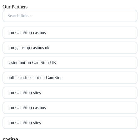
Our Partners
utländska casino
utländska casino
non GamStop casinos
casinon på nätet
non gamstop casinos uk
online casino canada
casino not on GamStop UK
online casino canada
online casinos not on GamStop
online casinos
non GamStop sites
online casinos
non GamStop casinos
online casino
non GamStop sites
casino norge
casino not on GamStop UK
casino