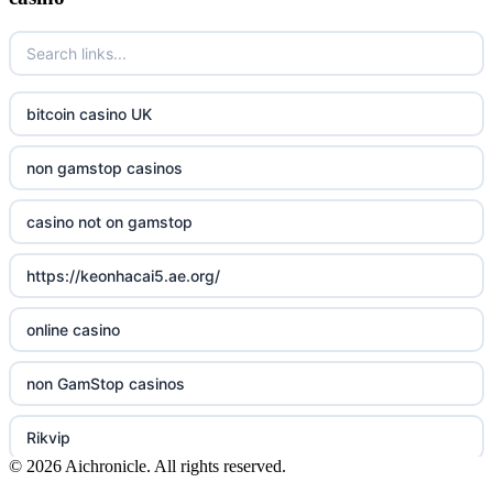
uusi nettikasino
UK casinos not on GamStop
meilleur casino en ligne
online casino not on GamStop
bitcoin casino UK
sazkove kancelare cr
online casinos not on GamStop
non gamstop casinos
sázkové kanceláře
slots not on GamStop
casino not on gamstop
online casino cz
horse racing bookies
https://keonhacai5.ae.org/
casino online
non gamstop casinos
online casino
zahraniční online casino
non gamstop casinos
non GamStop casinos
online casino zonder cruks
non gamstop casinos
Rikvip
gokken zonder cruks
© 2026 Aichronicle. All rights reserved.
non gamstop casinos
ranking kasyno online