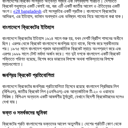
বাংলাদেশের ক্রিকেট সংস্কৃতি অত্যন্ত সমৃদ্ধ এবং বিশ্বব্যাপী পরিচিত। দেশটিতে
ক্রিকেট শুধুমাত্র একটি খেলাই নয়, বরং এটি একটি জাতীয় আবেগ ও ঐতিহ্যের একটি
অংশ।
e28 bangladesh
এই সংস্কৃতির একটি প্রতীক। বাংলাদেশে ক্রিকেটের
আদিরূপ, এর ইতিহাস, বর্তমান অবস্থান এবং ভবিষ্যৎ পাথেয় নিয়ে আলোচনা করা যাক।
বাংলাদেশে ক্রিকেটের ইতিহাস
বাংলাদেশে ক্রিকেটের ইতিহাস ১৯১৪ সালে শুরু হয়, যখন দেশটি ব্রিটিশ শাসনের অধীনে
ছিল। এরপর থেকে ক্রিকেট বাংলাদেশে জনপ্রিয় হতে থাকে, বিশেষ করে স্বাধীনতার
পর। ১৯৭৫ সালে বাংলাদেশ প্রথম আন্তর্জাতিক ক্রিকেট ম্যাচে অংশগ্রহণ করে এবং
এরপর ১৯৯৯ সালে টেস্ট মর্যাদা অর্জন করে। গত দুই দশকে বাংলাদেশ একটি ক্রিকেট
শক্তিতে পরিণত হয়েছে, বিশেষ করে ভারতের বিপক্ষে অথবা পাকিস্তানের বিপক্ষে
ম্যাচগুলোতে।
জনপ্রিয় ক্রিকেট প্রতিযোগিতা
বাংলাদেশে ক্রিকেটের জনপ্রিয় প্রতিযোগিতা হিসেবে রয়েছে বাংলাদেশ প্রিমিয়ার লিগ
(বিপিএল), জাতীয় ক্রিকেট লিগ (এনসিএল) এবং আন্তর্জাতিক টি-২০ ও ওয়ানডে
সিরিজ। বিপিএল অন্যতম একটি আকর্ষণীয় টুর্নামেন্ট, যেখানে বিদেশী ক্রিকেটারদের দলেও
দেখা যায়।
ভক্ত ও সমর্থকদের ভূমিকা
ক্রিকেটের প্রতি বাংলাদেশের ভক্তদের আবেগ অতুলনীয়। দেশের প্রতিটি কোণ থেকে