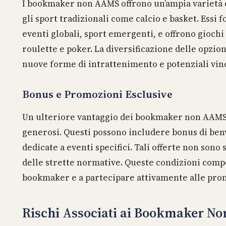
I bookmaker non AAMS offrono un’ampia varietà 
gli sport tradizionali come calcio e basket. Ess
eventi globali, sport emergenti, e offrono giochi 
roulette e poker. La diversificazione delle opzion
nuove forme di intrattenimento e potenziali vinc
Bonus e Promozioni Esclusive
Un ulteriore vantaggio dei bookmaker non AAMS è
generosi. Questi possono includere bonus di ben
dedicate a eventi specifici. Tali offerte non so
delle strette normative. Queste condizioni compe
bookmaker e a partecipare attivamente alle prom
Rischi Associati ai Bookmaker N