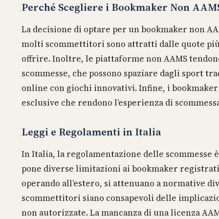
Perché Scegliere i Bookmaker Non AAM
La decisione di optare per un bookmaker non AAM
molti scommettitori sono attratti dalle quote pi
offrire. Inoltre, le piattaforme non AAMS tendono
scommesse, che possono spaziare dagli sport tradi
online con giochi innovativi. Infine, i bookmak
esclusive che rendono l’esperienza di scommessa 
Leggi e Regolamenti in Italia
In Italia, la regolamentazione delle scommesse 
pone diverse limitazioni ai bookmaker registrat
operando all’estero, si attenuano a normative di
scommettitori siano consapevoli delle implicazion
non autorizzate. La mancanza di una licenza AAM