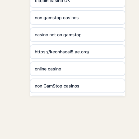
online casino not on GamStop
bitcoin casino UK
sazkove kancelare cr
online casinos not on GamStop
non gamstop casinos
sázkové kanceláře
slots not on GamStop
casino not on gamstop
online casino cz
horse racing bookies
https://keonhacai5.ae.org/
casino online
non gamstop casinos
online casino
zahraniční online casino
non gamstop casinos
non GamStop casinos
online casino zonder cruks
non gamstop casinos
Rikvip
gokken zonder cruks
non gamstop casinos
ranking kasyno online
beste casino zonder cruks
non gamstop casinos
legalne kasyno online