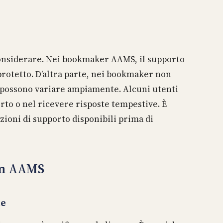
 considerare. Nei bookmaker AAMS, il supporto
protetto. D’altra parte, nei bookmaker non
za possono variare ampiamente. Alcuni utenti
orto o nel ricevere risposte tempestive. È
zioni di supporto disponibili prima di
on AAMS
ne