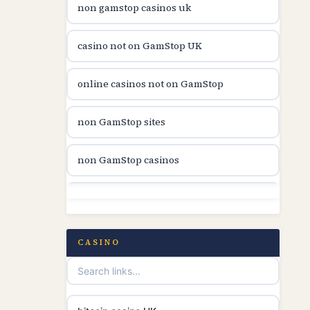
non gamstop casinos uk
online casino canada
casino not on GamStop UK
online casino canada
online casinos not on GamStop
online casinos
non GamStop sites
online casinos
non GamStop casinos
online casino
non GamStop sites
casino norge
casino not on GamStop UK
CASINO
uusi nettikasino
UK casinos not on GamStop
meilleur casino en ligne