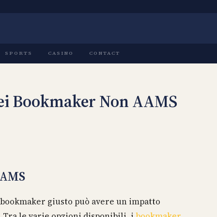
SPORTS
CASINO
CONTACT
i dei Bookmaker Non AAMS
AAMS
l bookmaker giusto può avere un impatto
. Tra le varie opzioni disponibili, i
bookmaker