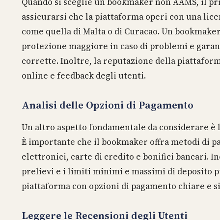
Quando si sceglie un bookmaker non AAMS, il prim
assicurarsi che la piattaforma operi con una lice
come quella di Malta o di Curacao. Un bookmaker c
protezione maggiore in caso di problemi e gara
corrette. Inoltre, la reputazione della piattafo
online e feedback degli utenti.
Analisi delle Opzioni di Pagamento
Un altro aspetto fondamentale da considerare è l’
È importante che il bookmaker offra metodi di pa
elettronici, carte di credito e bonifici bancari. I
prelievi e i limiti minimi e massimi di deposito 
piattaforma con opzioni di pagamento chiare e s
Leggere le Recensioni degli Utenti